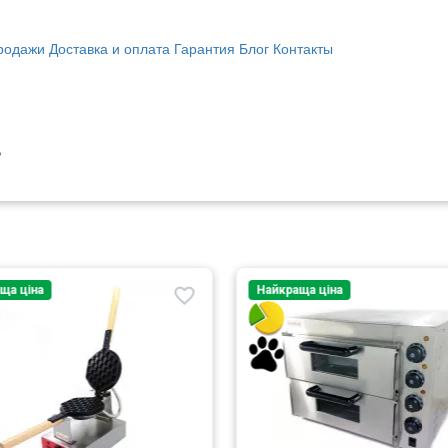
ща ціна
Найкраща ціна