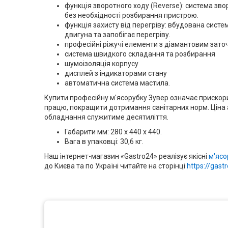
функція зворотного ходу (Reverse): система зв
без необхідності розбирання пристрою.
функція захисту від перегріву: вбудована сис
двигуна та запобігає перегріву.
професійні ріжучі елементи з діамантовим зат
система швидкого складання та розбирання
шумоізоляція корпусу
дисплей з індикаторами стану
автоматична система мастила.
Купити професійну м'ясорубку Зувер означає прискори
працю, покращити дотримання санітарних норм. Ціна а
обладнання служитиме десятиліття.
Габарити мм: 280 х 440 х 440.
Вага в упаковці: 30,6 кг.
Наш інтернет-магазин «Gastro24» реалізує якісні
м'ясо
до Києва та по Україні читайте на сторінці
https://gast