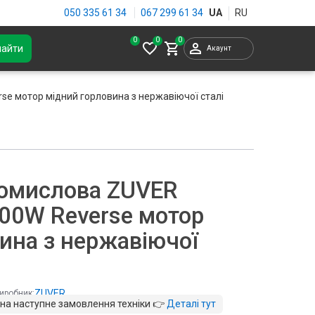
050 335 61 34
067 299 61 34
0
найти
Акаунт
se мотор мідний горловина з нержавіючої сталі
ромислова ZUVER
100W Reverse мотор
ина з нержавіючої
ZUVER
иробник:
 на наступне замовлення техніки 👉
Деталі тут