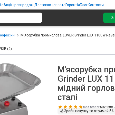
ію
Акції і розпродажі
Доставка і оплата
Гарантія
Блог
Контакти
З
рофесійні
М'ясорубка промислова ZUVER Grinder LUX 1100W Rever
КІВ (2)
М'ясорубка п
Grinder LUX 1
мідний горлов
сталі
Код товару
A323600
В
💰 Зроби покупку та отримай 5%