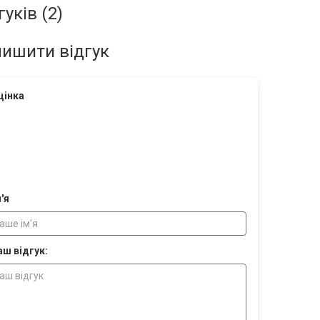
гуків (2)
ишити відгук
цінка
'я
аш відгук: