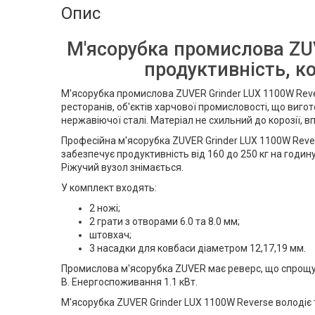
Опис
М'ясорубка промислова ZUV
продуктивність, к
М'ясорубка промислова ZUVER Grinder LUX 1100W Rev
ресторанів, об'єктів харчової промисловості, що вигот
нержавіючої сталі. Матеріал не схильний до корозії, 
Професійна м'ясорубка ZUVER Grinder LUX 1100W Rev
забезпечує продуктивність від 160 до 250 кг на годин
Ріжучий вузол знімається.
У комплект входять:
2 ножі;
2 грати з отворами 6.0 та 8.0 мм;
штовхач;
3 насадки для ковбаси діаметром 12,17,19 мм.
Промислова м'ясорубка ZUVER має реверс, що спрощу
В. Енергоспоживання 1.1 кВт.
М'ясорубка ZUVER Grinder LUX 1100W Reverse володіє