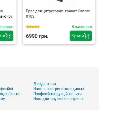
на
Прес для цитрусових і гранат Cancan
Шприц 
віючої
0103
FROSTY
аявності
В наявності
6990 грн.
5909 
ити
Купити
Дегідратори
фесійні
Настільні вітрини холодильні
лодкої вати
Професійні індукційні плити
ску
Ножі для шаурми електричні