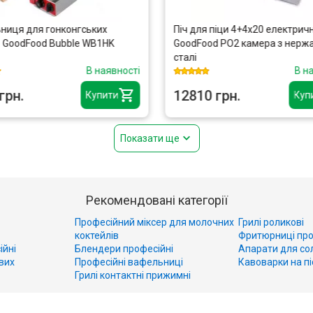
ниця для гонконгських
Піч для піци 4+4х20 електрич
 GoodFood Bubble WB1HK
GoodFood PO2 камера з нержа
сталі
В наявності
В н
грн.
12810 грн.
Купити
Куп
Показати ще
Рекомендовані категорії
Професійний міксер для молочних
Грилі роликові
коктейлів
Фритюрниці про
ійні
Блендери професійні
Апарати для со
вих
Професійні вафельниці
Кавоварки на пі
Грилі контактні прижимні