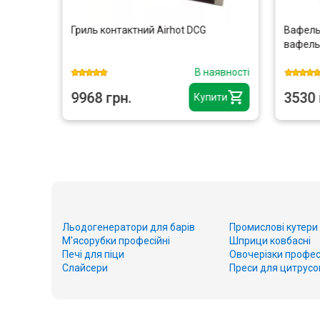
r YL-
Гриль контактний Airhot DCG
Вафель
 зі
вафель
аявності
В наявності
9968 грн.
3530 
ити
Купити
Льодогенератори для барів
Промислові кутери
М'ясорубки професійні
Шприци ковбасні
Печі для піци
Овочерізки профес
Слайсери
Преси для цитрусо