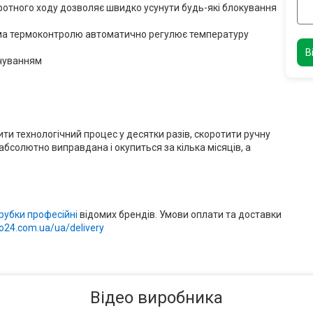
оротного ходу дозволяє швидко усунути будь-які блокування
тема термоконтролю автоматично регулює температуру
В
очуванням
ти технологічний процес у десятки разів, скоротити ручну
бсолютно виправдана і окупиться за кілька місяців, а
рубки професійні
відомих брендів. Умови оплати та доставки
ro24.com.ua/ua/delivery
Відео виробника