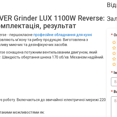
Від
ER Grinder LUX 1100W Reverse:
Зал
омплектація, результат
erse - першокласне
професійне обладнання для кухні
О
овляють м'ясну та рибну продукцію. Виготовлена ​​з
впливу миючих та дезінфікуючих засобів.
erse оснащена потужним вентильованим двигуном, який
у. Швидкість обертання шнека 170 об/хв. Механізм надійний.
Ім
В
є роботу. Включається до звичайної електричної мережі 220
 такими можливостями як: