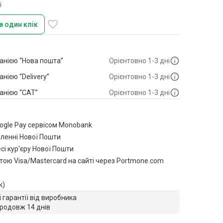
і
в один клік
анією “Нова пошта”
Орієнтовно 1-3 дні
ією “Delivery”
Орієнтовно 1-3 дні
анією “САТ”
Орієнтовно 1-3 дні
oogle Pay сервісом Monobank
іленні Нової Пошти
сі кур'єру Нової Пошти
тою Visa/Mastercard на сайті через Portmone.com
к)
ї гарантії від виробника
родовж 14 днів