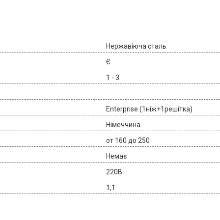
Нержавіюча сталь
Є
1 - 3
Enterprise (1ніж+1решітка)
Німеччина
от 160 до 250
Немає
220В
1,1