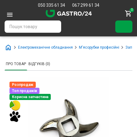
050 335 61 34
067 299 61 34
0
Електромеханічне обладнання
М'ясорубки професійні
Запча
ПРО ТОВАР
ВІДГУКІВ (0)
Розпродаж
Топ продажів
Корисна запчастина