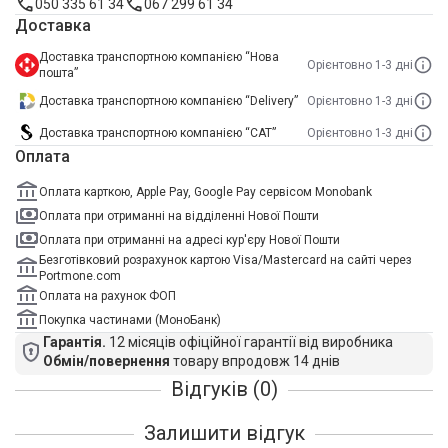
050 335 61 34
067 299 61 34
Доставка
Доставка транспортною компанією “Нова
Орієнтовно 1-3 дні
пошта”
Доставка транспортною компанією “Delivery”
Орієнтовно 1-3 дні
Доставка транспортною компанією “САТ”
Орієнтовно 1-3 дні
Оплата
Оплата карткою, Apple Pay, Google Pay сервісом Monobank
Оплата при отриманні на відділенні Нової Пошти
Оплата при отриманні на адресі кур'єру Нової Пошти
Безготівковий розрахунок картою Visa/Mastercard на сайті через
Portmone.com
Оплата на рахунок ФОП
Покупка частинами (МоноБанк)
Гарантія.
12 місяців офіційної гарантії від виробника
Обмін/повернення
товару впродовж 14 днів
Відгуків (0)
Залишити відгук