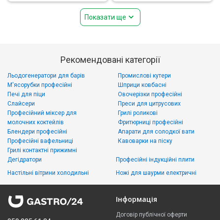
Показати ще
Рекомендовані категорії
Льодогенератори для барів
Промислові кутери
М'ясорубки професійні
Шприци ковбасні
Печі для піци
Овочерізки професійні
Слайсери
Преси для цитрусових
Професійний міксер для
Грилі роликові
молочних коктейлів
Фритюрниці професійні
Блендери професійні
Апарати для солодкої вати
Професійні вафельниці
Кавоварки на піску
Грилі контактні прижимні
Дегідратори
Професійні індукційні плити
Настільні вітрини холодильні
Ножі для шаурми електричні
Інформація
Договір публічної оферти