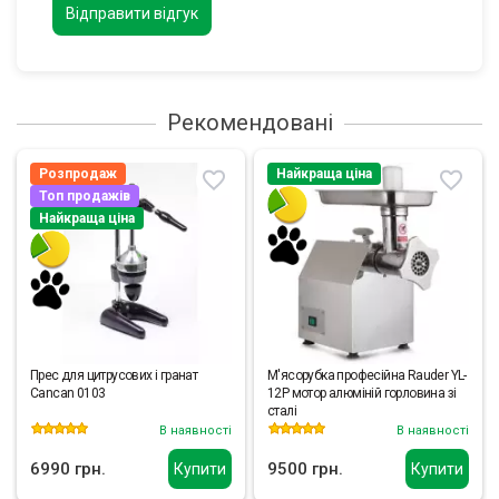
Відправити відгук
Рекомендовані
Розпродаж
Найкраща ціна
Топ продажів
Найкраща ціна
Прес для цитрусових і гранат
М'ясорубка професійна Rauder YL-
Cancan 0103
12P мотор алюміній горловина зі
сталі
В наявності
В наявності
6990 грн.
9500 грн.
Купити
Купити