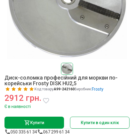
Диск-соломка професійний для моркви по-
корейськи Frosty DISK HU2,5
Frosty
Код товару
A99-242160
Виробник:
2912 грн.
Є в наявності
Купити
Купити в один клік
050 335 61 34
067 299 61 34