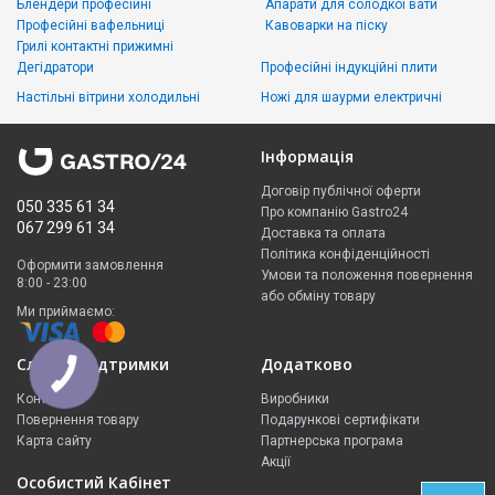
Блендери професійні
Апарати для солодкої вати
Професійні вафельниці
Кавоварки на піску
Грилі контактні прижимні
Дегідратори
Професійні індукційні плити
Настільні вітрини холодильні
Ножі для шаурми електричні
Інформація
Договір публічної оферти
050 335 61 34
Про компанію Gastro24
067 299 61 34
Доставка та оплата
Політика конфіденційності
Оформити замовлення
Умови та положення повернення
8:00 - 23:00
або обміну товару
Ми приймаємо:
Служба підтримки
Додатково
КНОПКА
ЗВ'ЯЗКУ
Контакти
Виробники
Повернення товару
Подарункові сертифікати
Карта сайту
Партнерська програма
Акції
Особистий Кабінет