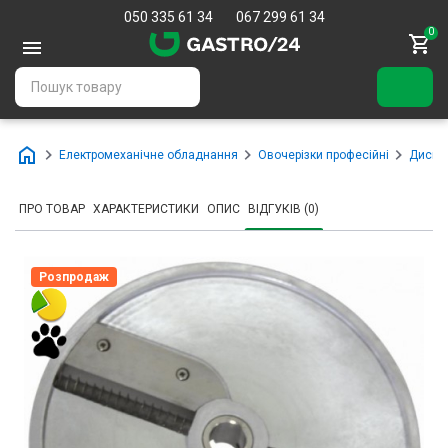
050 335 61 34
067 299 61 34
0
Електромеханічне обладнання
Овочерізки професійні
Диски 
ПРО ТОВАР
ХАРАКТЕРИСТИКИ
ОПИС
ВІДГУКІВ (0)
Розпродаж