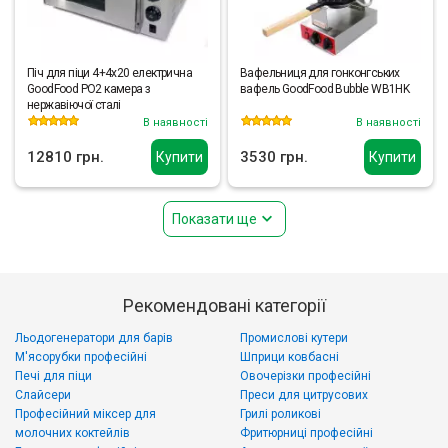
Піч для піци 4+4х20 електрична
Вафельниця для гонконгських
GoodFood PO2 камера з
вафель GoodFood Bubble WB1HK
нержавіючої сталі
В наявності
В наявності
12810 грн.
3530 грн.
Купити
Купити
Показати ще
Рекомендовані категорії
Льодогенератори для барів
Промислові кутери
М'ясорубки професійні
Шприци ковбасні
Печі для піци
Овочерізки професійні
Слайсери
Преси для цитрусових
Професійний міксер для
Грилі роликові
молочних коктейлів
Фритюрниці професійні