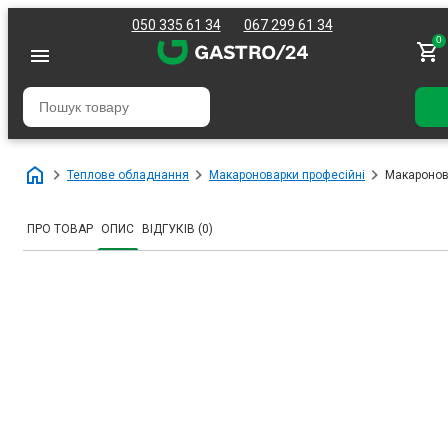
050 335 61 34
067 299 61 34
0
Теплове обладнання
Макароноварки професійні
Макаронов
ПРО ТОВАР
ОПИС
ВІДГУКІВ (0)