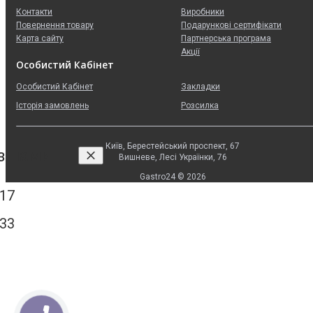
Контакти
Виробники
Повернення товару
Подарункові сертифікати
Карта сайту
Партнерська програма
Акції
Особистий Кабінет
Особистий Кабінет
Закладки
Історія замовлень
Розсилка
Київ, Берестейський проспект, 67
 з нами
Вишневе, Лесі Українки, 76
Gastro24 © 2026
 17
 33