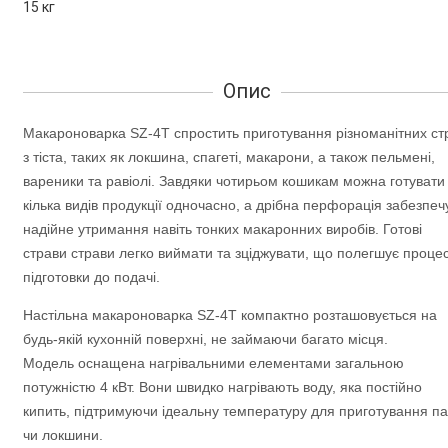
15 кг
Опис
Макароноварка SZ-4T спростить приготування різноманітних ст
з тіста, таких як локшина, спагеті, макарони, а також пельмені,
вареники та равіолі. Завдяки чотирьом кошикам можна готувати
кілька видів продукції одночасно, а дрібна перфорація забезпеч
надійне утримання навіть тонких макаронних виробів. Готові
страви страви легко виймати та зціджувати, що полегшує проце
підготовки до подачі.
Настільна макароноварка SZ-4T компактно розташовується на
будь-якій кухонній поверхні, не займаючи багато місця.
Модель оснащена нагрівальними елементами загальною
потужністю 4 кВт. Вони швидко нагрівають воду, яка постійно
кипить, підтримуючи ідеальну температуру для приготування па
чи локшини.