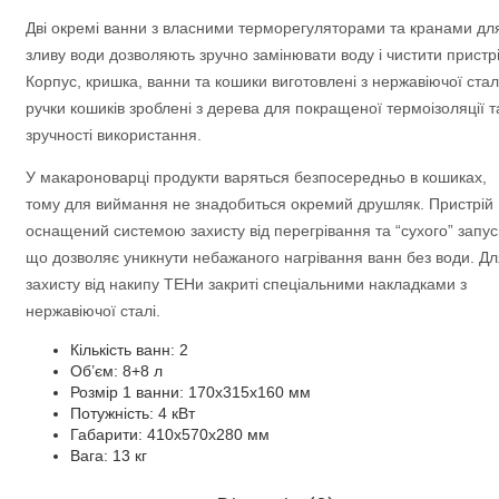
Дві окремі ванни з власними терморегуляторами та кранами дл
зливу води дозволяють зручно замінювати воду і чистити пристрі
Корпус, кришка, ванни та кошики виготовлені з нержавіючої сталі
ручки кошиків зроблені з дерева для покращеної термоізоляції т
зручності використання.
У макароноварці продукти варяться безпосередньо в кошиках,
тому для виймання не знадобиться окремий друшляк. Пристрій
оснащений системою захисту від перегрівання та “сухого” запус
що дозволяє уникнути небажаного нагрівання ванн без води. Дл
захисту від накипу ТЕНи закриті спеціальними накладками з
нержавіючої сталі.
Кількість ванн: 2
Об’єм: 8+8 л
Розмір 1 ванни: 170х315х160 мм
Потужність: 4 кВт
Габарити: 410x570x280 мм
Вага: 13 кг