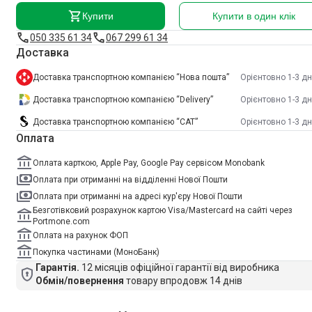
Купити
Купити в один клік
050 335 61 34
067 299 61 34
Доставка
Доставка транспортною компанією “Нова пошта”
Орієнтовно 1-3 дн
Доставка транспортною компанією “Delivery”
Орієнтовно 1-3 дн
Доставка транспортною компанією “САТ”
Орієнтовно 1-3 дн
Оплата
Оплата карткою, Apple Pay, Google Pay сервісом Monobank
Оплата при отриманні на відділенні Нової Пошти
Оплата при отриманні на адресі кур'єру Нової Пошти
Безготівковий розрахунок картою Visa/Mastercard на сайті через
Portmone.com
Оплата на рахунок ФОП
Покупка частинами (МоноБанк)
Гарантія.
12 місяців офіційної гарантії від виробника
Обмін/повернення
товару впродовж 14 днів