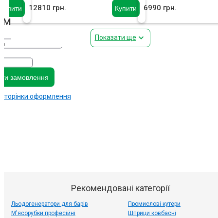
12810 грн.
6990 грн.
Купити
Купити
амовлення
Показати ще
ти замовлення
 сторінки оформлення
Рекомендовані категорії
Льодогенератори для барів
Промислові кутери
М'ясорубки професійні
Шприци ковбасні