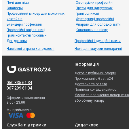
Печі для піци
Овочерізки професійні
Слайсери
Преси для цитрусових
Професійний міксер для молочних
Грилі роликові
коктейлів
Фритюрниці професійні
Блендери професійні
Апарати для солодкої вати
Професійні вафельниці
Кавоварки на піску
Грилі контактні прижимні
Дегідратори
Професійні індукційні плити
Настільні вітрини холодильні
Ножі для шаурми електричні
Інформація
Договір публічної оферти
Про компанію Gastro24
050 335 61 34
Доставка та оплата
067 299 61 34
Політика конфіденційності
Умови та положення поверненн
Оформити замовлення
або обміну товару
8:00 - 23:00
Ми приймаємо:
Служба підтримки
Додатково