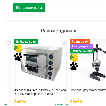
Відправити відгук
Рекомендовані
Найкраща ціна
Розпродаж
Топ продажів
Найкраща ціна
-12P
Піч для піци 4+4х20 електрична GoodFood
Прес для цитрусових і грана
PO2 камера з нержавіючої сталі
наявності
В наявності