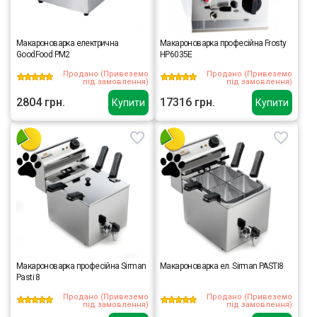
Макароноварка електрична
Макароноварка професійна Frosty
GoodFood PM2
HP6035E
Продано (Привеземо
Продано (Привеземо
під замовлення)
під замовлення)
2804 грн.
17316 грн.
Купити
Купити
Макароноварка професійна Sirman
Макароноварка ел. Sirman PASTI8
Pasti 8
Продано (Привеземо
Продано (Привеземо
під замовлення)
під замовлення)