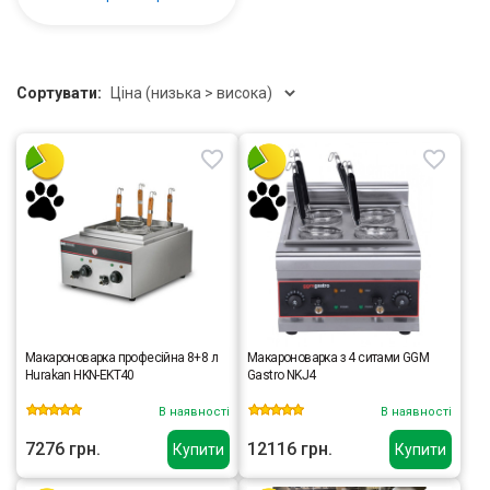
Сортувати:
Макароноварка професійна 8+8 л
Макароноварка з 4 ситами GGM
Hurakan HKN-EKT40
Gastro NKJ4
В наявності
В наявності
7276 грн.
12116 грн.
Купити
Купити