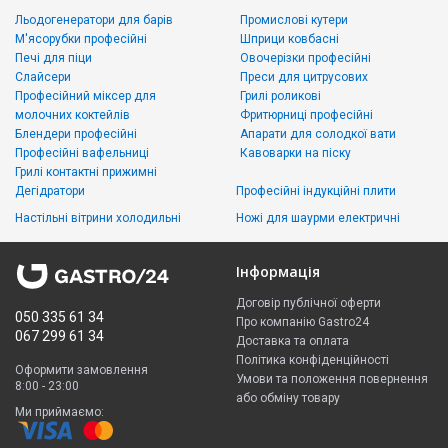
Льодогенератори для барів
Промислові кутери
М'ясорубки професійні
Шприци ковбасні
Печі для піци
Овочерізки професійні
Слайсери
Преси для цитрусових
Професійний міксер для
Грилі роликові
молочних коктейлів
Фритюрниці професійні
Блендери професійні
Апарати для солодкої вати
Професійні вафельниці
Кавоварки на піску
Грилі контактні прижимні
Дегідратори
Професійні індукційні плити
Настільні вітрини холодильні
Ножі для шаурми електричні
Інформація
Договір публічної оферти
050 335 61 34
Про компанію Gastro24
067 299 61 34
Доставка та оплата
Політика конфіденційності
Оформити замовлення
Умови та положення повернення
8:00 - 23:00
або обміну товару
Ми приймаємо: