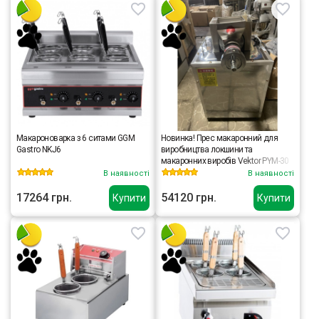
Макароноварка з 6 ситами GGM
Новинка! Прес макаронний для
Gastro NKJ6
виробництва локшини та
макаронних виробів Vektor PYM-30
(2.2KW)
В наявності
В наявності
17264 грн.
54120 грн.
Купити
Купити