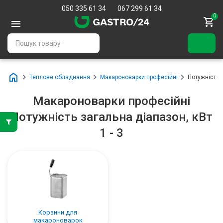
050 335 61 34
067 299 61 34
0
Теплове обладнання
Макароноварки професійні
Потужність з
Макароноварки професійні
Потужність загальна діапазон, кВт
1 - 3
Корзини для
макароноварок