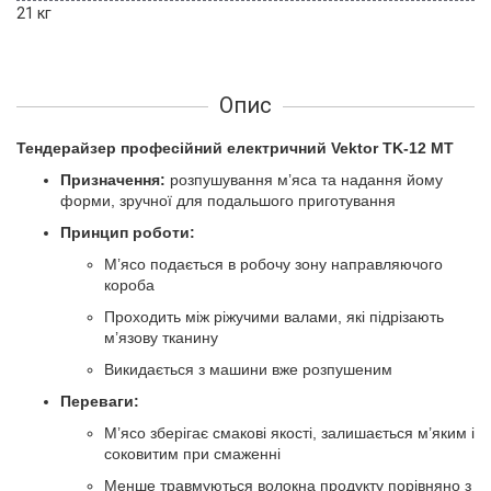
21 кг
Опис
Тендерайзер професійний електричний Vektor TK-12 MT
Призначення:
розпушування м’яса та надання йому
форми, зручної для подальшого приготування
Принцип роботи:
М’ясо подається в робочу зону направляючого
короба
Проходить між ріжучими валами, які підрізають
м’язову тканину
Викидається з машини вже розпушеним
Переваги:
М’ясо зберігає смакові якості, залишається м’яким і
соковитим при смаженні
Менше травмуються волокна продукту порівняно з