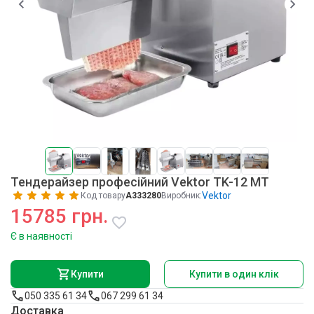
Тендерайзер професійний Vektor TK-12 MT
Vektor
Код товару
A333280
Виробник:
15785 грн.
Є в наявності
Купити
Купити в один клік
050 335 61 34
067 299 61 34
Доставка