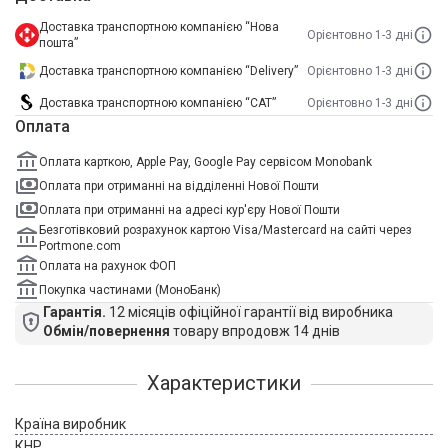
Доставка транспортною компанією “Нова
Орієнтовно 1-3 дні
пошта”
Доставка транспортною компанією “Delivery”
Орієнтовно 1-3 дні
Доставка транспортною компанією “САТ”
Орієнтовно 1-3 дні
Оплата
Оплата карткою, Apple Pay, Google Pay сервісом Monobank
Оплата при отриманні на відділенні Нової Пошти
Оплата при отриманні на адресі кур'єру Нової Пошти
Безготівковий розрахунок картою Visa/Mastercard на сайті через
Portmone.com
Оплата на рахунок ФОП
Покупка частинами (МоноБанк)
Гарантія.
12 місяців офіційної гарантії від виробника
Обмін/повернення
товару впродовж 14 днів
Характеристики
Країна виробник
КНР