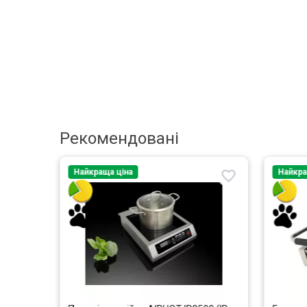
Рекомендовані
Найкраща ціна
Найкра