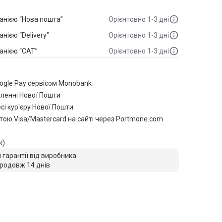
анією “Нова пошта”
Орієнтовно 1-3 дні
ією “Delivery”
Орієнтовно 1-3 дні
анією “САТ”
Орієнтовно 1-3 дні
oogle Pay сервісом Monobank
іленні Нової Пошти
сі кур'єру Нової Пошти
тою Visa/Mastercard на сайті через Portmone.com
к)
ї гарантії від виробника
родовж 14 днів