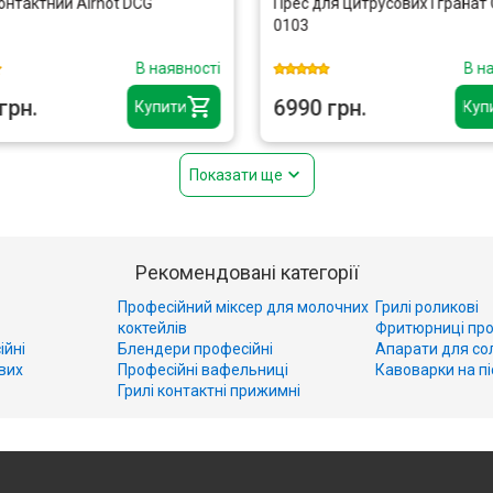
онтактний Airhot DCG
Прес для цитрусових і гранат
0103
В наявності
В н
грн.
6990 грн.
Купити
Куп
Показати ще
Рекомендовані категорії
Професійний міксер для молочних
Грилі роликові
коктейлів
Фритюрниці про
ійні
Блендери професійні
Апарати для со
вих
Професійні вафельниці
Кавоварки на пі
Грилі контактні прижимні