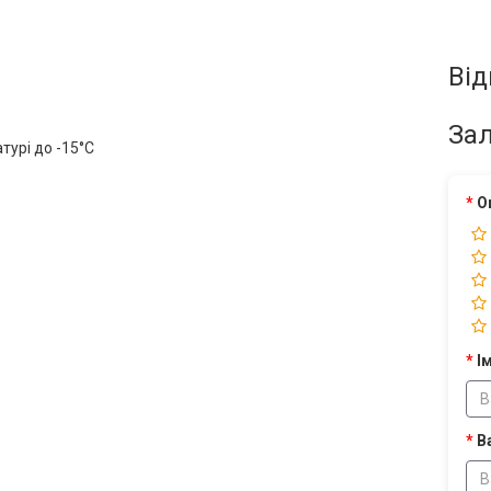
Від
Зал
урі до -15°C
О
Ім
В