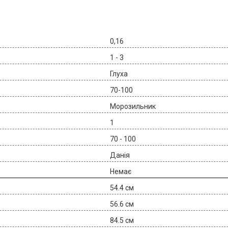
0,16
1 - 3
Глуха
70-100
Морозильник
1
70 - 100
Данія
Немає
54.4 см
56.6 см
84.5 см