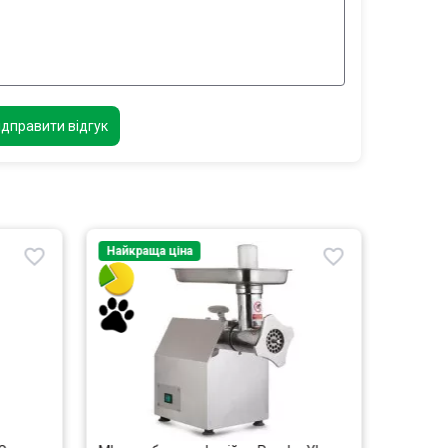
ідправити відгук
Найкраща ціна
Найкра