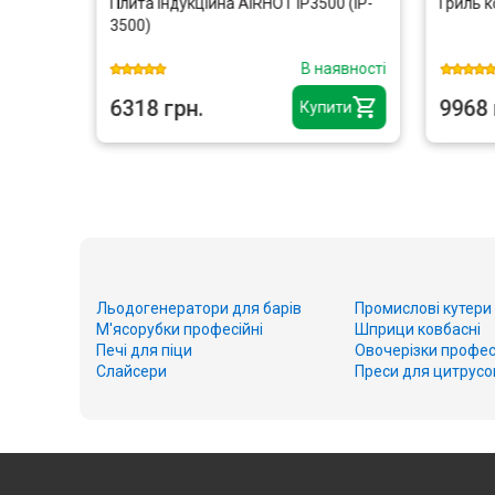
х
Плита індукційна AIRHOT IP3500 (IP-
Гриль к
HK
3500)
аявності
В наявності
6318 грн.
9968 
ити
Купити
Льодогенератори для барів
Промислові кутери
М'ясорубки професійні
Шприци ковбасні
Печі для піци
Овочерізки профес
Слайсери
Преси для цитрусо