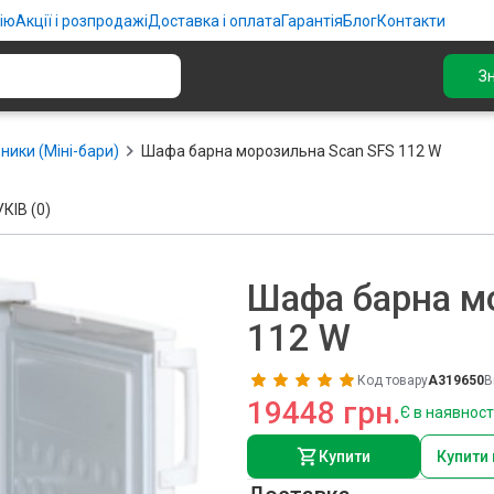
ію
Акції і розпродажі
Доставка і оплата
Гарантія
Блог
Контакти
З
ники (Міні-бари)
Шафа барна морозильна Scan SFS 112 W
КІВ (0)
Шафа барна м
112 W
Код товару
A319650
В
19448 грн.
Є в наявност
Купити
Купити 