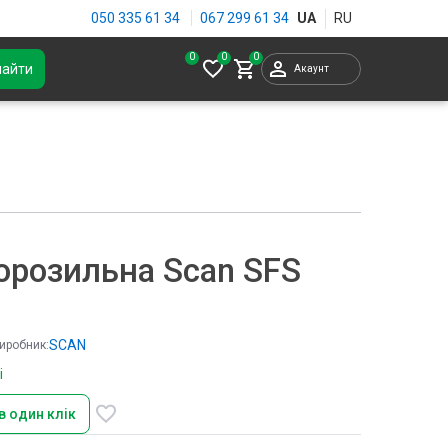
050 335 61 34
067 299 61 34
0
найти
Акаунт
орозильна Scan SFS
SCAN
иробник:
і
в один клік