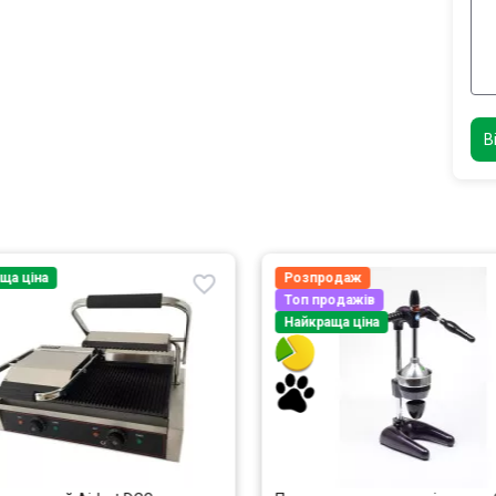
В
ща ціна
Розпродаж
Топ продажів
Найкраща ціна