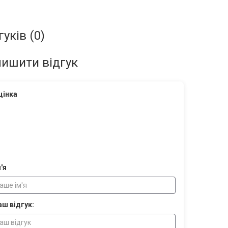
гуків (0)
ишити відгук
цінка
'я
аш відгук: