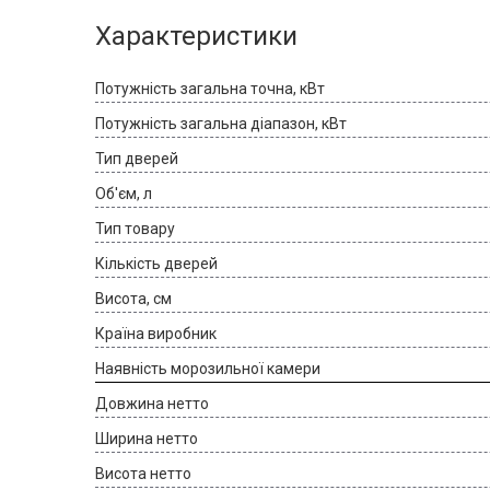
Характеристики
Потужність загальна точна, кВт
Потужність загальна діапазон, кВт
Тип дверей
Об'єм, л
Тип товару
Кількість дверей
Висота, см
Країна виробник
Наявність морозильної камери
Довжина нетто
Ширина нетто
Висота нетто