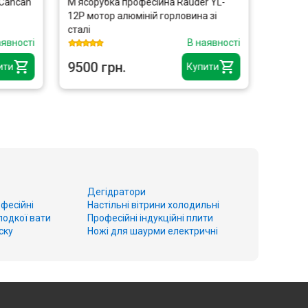
 Cancan
М'ясорубка професійна Rauder YL-
Шприц 
12P мотор алюміній горловина зі
FROSTY
сталі
аявності
В наявності
9500 грн.
5915 
ити
Купити
Дегідратори
фесійні
Настільні вітрини холодильні
лодкої вати
Професійні індукційні плити
ску
Ножі для шаурми електричні