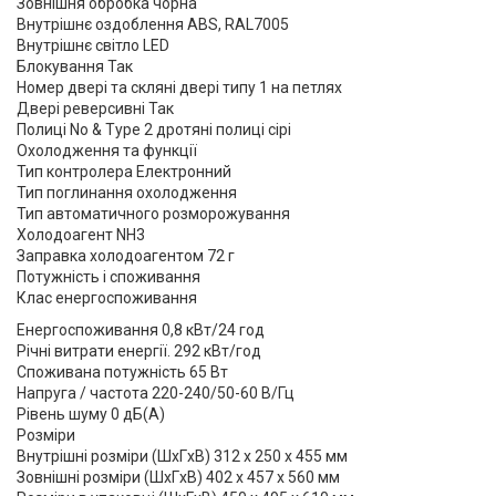
Зовнішня обробка чорна
Внутрішнє оздоблення ABS, RAL7005
Внутрішнє світло LED
Блокування Так
Номер двері та скляні двері типу 1 на петлях
Двері реверсивні Так
Полиці No & Type 2 дротяні полиці сірі
Охолодження та функції
Тип контролера Електронний
Тип поглинання охолодження
Тип автоматичного розморожування
Холодоагент NH3
Заправка холодоагентом 72 г
Потужність і споживання
Клас енергоспоживання
Енергоспоживання 0,8 кВт/24 год
Річні витрати енергії. 292 кВт/год
Споживана потужність 65 Вт
Напруга / частота 220-240/50-60 В/Гц
Рівень шуму 0 дБ(А)
Розміри
Внутрішні розміри (ШxГxВ) 312 x 250 x 455 мм
Зовнішні розміри (ШxГxВ) 402 x 457 x 560 мм