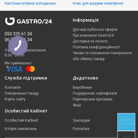
Настільні вітрини холодильні
Ножі для шаурми електричні
Інформація
Договір публічної оферти
050 335 61 34
Про компанію Gastro24
067 299 61 34
Доставка та оплата
Політика конфіденційності
Оформити замовлення
Умови та положення повернення
8:00 - 23:00
або обміну товару
Ми приймаємо:
Служба підтримки
Додатково
Контакти
Виробники
Повернення товару
Подарункові сертифікати
Карта сайту
Партнерська програма
Акції
Особистий Кабінет
Особистий Кабінет
Закладки
ЗВ'ЯЗОК У
TELEGRAM
Історія замовлень
Розсилка