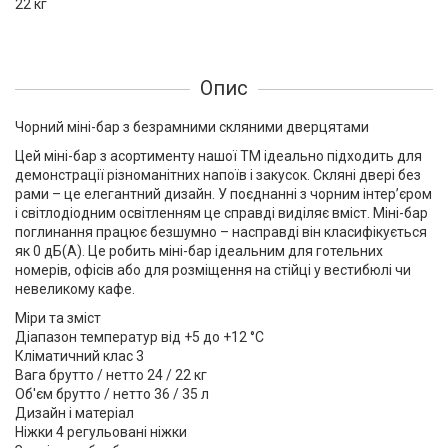
22 кг
Опис
Чорний міні-бар з безрамними скляними дверцятами
Цей міні-бар з асортименту нашої ТМ ідеально підходить для
демонстрації різноманітних напоїв і закусок. Скляні двері без
рами – це елегантний дизайн. У поєднанні з чорним інтер’єром
і світлодіодним освітленням це справді виділяє вміст. Міні-бар
поглинання працює безшумно – насправді він класифікується
як 0 дБ(А). Це робить міні-бар ідеальним для готельних
номерів, офісів або для розміщення на стійці у вестибюлі чи
невеликому кафе.
Міри та зміст
Діапазон температур від +5 до +12 °C
Кліматичний клас 3
Вага брутто / нетто 24 / 22 кг
Об'єм брутто / нетто 36 / 35 л
Дизайн і матеріал
Ніжки 4 регульовані ніжки