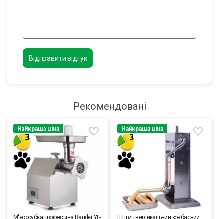
Відправити відгук
Рекомендовані
Найкраща ціна
Найкраща ціна
М'ясорубка професійна Rauder YL-
Шприц вертикальний ковбасний