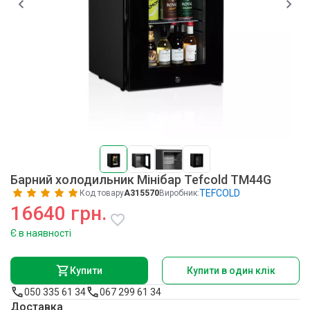
Барний холодильник Мінібар Tefcold TM44G
TEFCOLD
Код товару
A315570
Виробник:
16640 грн.
Є в наявності
Купити
Купити в один клік
050 335 61 34
067 299 61 34
Доставка