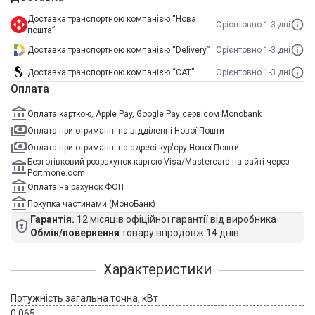
Доставка транспортною компанією “Нова
Орієнтовно 1-3 дні
пошта”
Доставка транспортною компанією “Delivery”
Орієнтовно 1-3 дні
Доставка транспортною компанією “САТ”
Орієнтовно 1-3 дні
Оплата
Оплата карткою, Apple Pay, Google Pay сервісом Monobank
Оплата при отриманні на відділенні Нової Пошти
Оплата при отриманні на адресі кур'єру Нової Пошти
Безготівковий розрахунок картою Visa/Mastercard на сайті через
Portmone.com
Оплата на рахунок ФОП
Покупка частинами (МоноБанк)
Гарантія.
12 місяців офіційної гарантії від виробника
Обмін/повернення
товару впродовж 14 днів
Характеристики
Потужність загальна точна, кВт
0,065