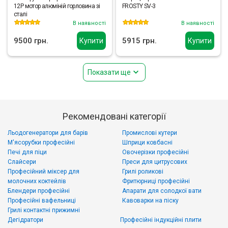
12P мотор алюміній горловина зі
FROSTY SV-3
сталі
В наявності
В наявності
9500 грн.
5915 грн.
Купити
Купити
Показати ще
Рекомендовані категорії
Льодогенератори для барів
Промислові кутери
М'ясорубки професійні
Шприци ковбасні
Печі для піци
Овочерізки професійні
Слайсери
Преси для цитрусових
Професійний міксер для
Грилі роликові
молочних коктейлів
Фритюрниці професійні
Блендери професійні
Апарати для солодкої вати
Професійні вафельниці
Кавоварки на піску
Грилі контактні прижимні
Дегідратори
Професійні індукційні плити