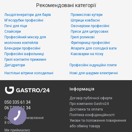
Рекомендовані категорії
Льодогенератори для барів
Промислові кутери
М'ясорубки професійні
Шприци ковбасні
Печі для піци
Овочерізки професійні
Слайсери
Преси для цитрусових
Професійний міксер для
Грилі роликові
молочних коктейлів
Фритюрниці професійні
Блендери професійні
Апарати для солодкої вати
Професійні вафельниці
Кавоварки на піску
Грилі контактні прижимні
Дегідратори
Професійні індукційні плити
Настільні вітрини холодильні
Ножі для шаурми електричні
Інформація
Договір публічної оферти
050 335 61 34
Про компанію Gastro24
067 299 61 34
Доставка та оплата
Політика конфіденційності
Оформити замовлення
Умови та положення повернення
8:00 - 23:00
або обміну товару
Ми приймаємо: