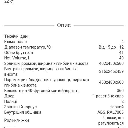
22 кг
Опис
Технічні дані
Клімат клас
4
Діапазон температур, °C
Від +5 до +12
Об'єм брутто, л
41
Net. Volume, l.
40
Зовнішні розміри, ширина x глибина x висота
402x450x560
Внутрішні розміри, ширина x глибина x
316x245x459
висота
Параметри обладнання в упаковці, ширина x
450x480x600
глибина x висота
Кількість на 40-футовий контейнер, шт.
360
Двері
1 розстібне скло
Полиці
2
Зовнішній корпус
Чорний
Внутрішня обшивка
ABS, RAL7005
4 ніжки, що
Роліки/ніжки
регулюються