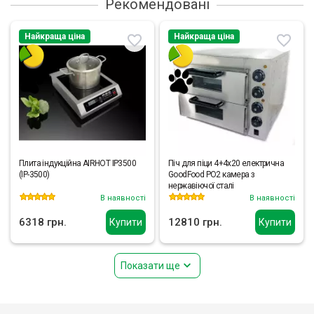
Рекомендовані
Найкраща ціна
Найкраща ціна
Плита індукційна AIRHOT IP3500
Піч для піци 4+4х20 електрична
(IP-3500)
GoodFood PO2 камера з
нержавіючої сталі
В наявності
В наявності
6318 грн.
12810 грн.
Купити
Купити
Показати ще