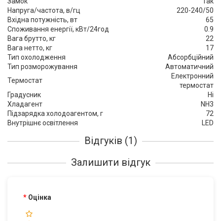
Замок
Так
Напруга/частота, в/гц
220-240/50
Вхідна потужність, вт
65
Споживання енергії, кВт/24год
0.9
Вага брутто, кг
22
Вага нетто, кг
17
Тип охолодження
Абсорбційний
Тип розморожування
Автоматичний
Електронний
Термостат
термостат
Градусник
Ні
Хладагент
NH3
Підзарядка холодоагентом, г
72
Внутрішнє освітлення
LED
Відгуків (1)
Залишити відгук
Оцінка