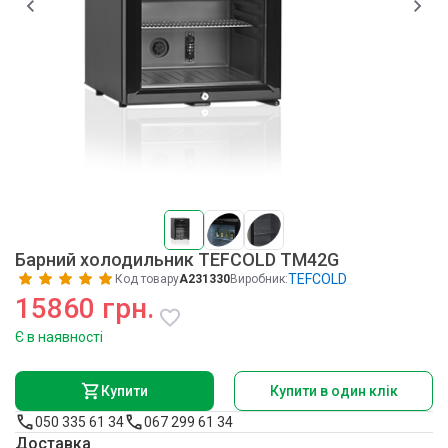
Барний холодильник TEFCOLD TM42G
TEFCOLD
Код товару
A231330
Виробник:
15860 грн.
Є в наявності
Купити
Купити в один клік
050 335 61 34
067 299 61 34
Доставка