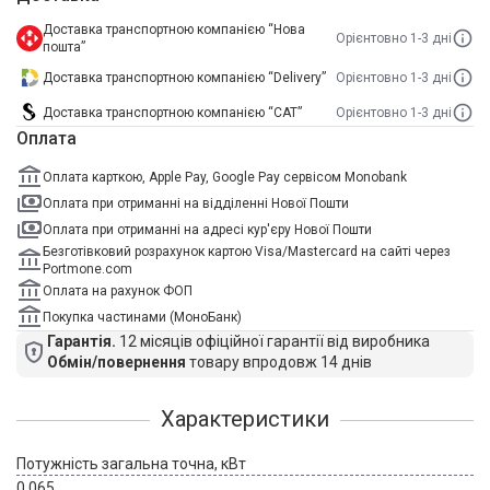
Доставка транспортною компанією “Нова
Орієнтовно 1-3 дні
пошта”
Доставка транспортною компанією “Delivery”
Орієнтовно 1-3 дні
Доставка транспортною компанією “САТ”
Орієнтовно 1-3 дні
Оплата
Оплата карткою, Apple Pay, Google Pay сервісом Monobank
Оплата при отриманні на відділенні Нової Пошти
Оплата при отриманні на адресі кур'єру Нової Пошти
Безготівковий розрахунок картою Visa/Mastercard на сайті через
Portmone.com
Оплата на рахунок ФОП
Покупка частинами (МоноБанк)
Гарантія.
12 місяців офіційної гарантії від виробника
Обмін/повернення
товару впродовж 14 днів
Характеристики
Потужність загальна точна, кВт
0,065