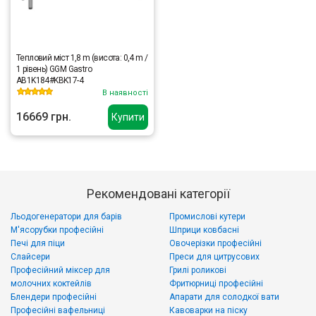
Тепловий міст 1,8 m (висота: 0,4 m /
1 рівень) GGM Gastro
AB1K184#KBK17-4
В наявності
16669 грн.
Купити
Рекомендовані категорії
Льодогенератори для барів
Промислові кутери
М'ясорубки професійні
Шприци ковбасні
Печі для піци
Овочерізки професійні
Слайсери
Преси для цитрусових
Професійний міксер для
Грилі роликові
молочних коктейлів
Фритюрниці професійні
Блендери професійні
Апарати для солодкої вати
Професійні вафельниці
Кавоварки на піску