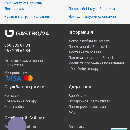
Грилі контактні прижимні
Дегідратори
Професійні індукційні плити
Настільні вітрини холодильні
Ножі для шаурми електричні
Інформація
Договір публічної оферти
050 335 61 34
Про компанію Gastro24
067 299 61 34
Доставка та оплата
Політика конфіденційності
Оформити замовлення
Умови та положення повернення
8:00 - 23:00
або обміну товару
Ми приймаємо:
Служба підтримки
Додатково
Контакти
Виробники
Повернення товару
Подарункові сертифікати
Карта сайту
Партнерська програма
Акції
Особистий Кабінет
КНОПКА
Особистий Кабінет
Закладки
ЗВ'ЯЗКУ