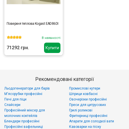
Поверхня теплова Kogast EAD86DI
В наявності
71292 грн.
Купити
Рекомендовані категорії
Льодогенератори для барів
Промислові кутери
М'ясорубки професійні
Шприци ковбасні
Печі для піци
Овочерізки професійні
Слайсери
Преси для цитрусових
Професійний міксер для
Грилі роликові
молочних коктейлів
Фритюрниці професійні
Блендери професійні
Апарати для солодкої вати
Професійні вафельниці
Кавоварки на піску