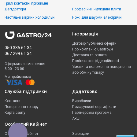
Грилі контактні прижимні
Дегідратори
Професійні індукційні плити
Настільні вітрини холодильні
Ножі для шаурми електричні
Інформація
Договір публічної оферти
050 335 61 34
Про компанію Gastro24
067 299 61 34
Доставка та оплата
Політика конфіденційності
Оформити замовлення
Умови та положення повернення
8:00 - 23:00
або обміну товару
Ми приймаємо:
Служба підтримки
Додатково
Контакти
Виробники
Повернення товару
Подарункові сертифікати
Карта сайту
Партнерська програма
Акції
Особистий Кабінет
КНОПКА
Особистий Кабінет
Закладки
ЗВ'ЯЗКУ