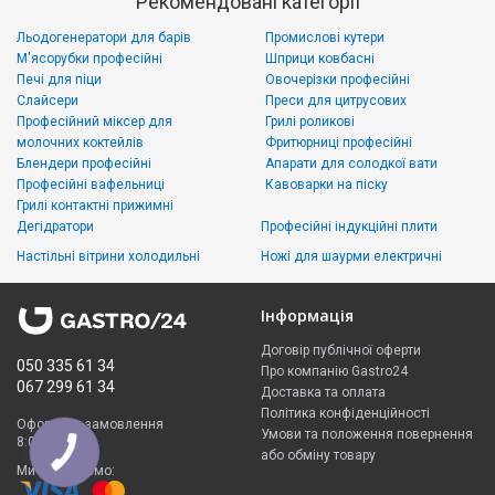
Рекомендовані категорії
Льодогенератори для барів
Промислові кутери
М'ясорубки професійні
Шприци ковбасні
Печі для піци
Овочерізки професійні
Слайсери
Преси для цитрусових
Професійний міксер для
Грилі роликові
молочних коктейлів
Фритюрниці професійні
Блендери професійні
Апарати для солодкої вати
Професійні вафельниці
Кавоварки на піску
Грилі контактні прижимні
Дегідратори
Професійні індукційні плити
Настільні вітрини холодильні
Ножі для шаурми електричні
Інформація
Договір публічної оферти
050 335 61 34
Про компанію Gastro24
067 299 61 34
Доставка та оплата
Політика конфіденційності
Оформити замовлення
Умови та положення повернення
8:00 - 23:00
або обміну товару
Ми приймаємо: