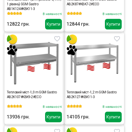
1 рівень) GGM Gastro
AB2K87#KBK7-2#ECO
AB1K124#KBK11-3
В наявності
В наявності
12822 грн.
12844 грн.
Купити
Купити
Тепловий міст -1,0 m GGM Gastro
Тепловий міст -1,2 m GGM Gastro
AB2K107#KBK9-2#ECO
AB2K127#KBK11-3
В наявності
В наявності
13936 грн.
14105 грн.
Купити
Купити