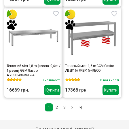
Тепловий міст 1,8 m (висота: 0,4 m /
Тепловий міст -1,6 m GGM Gastro
1 рівень) GGM Gastro
AB2K167#KBK15-4#ECO
AB1K184#KBK17-4
В наявності
В наявності
16669 грн.
17368 грн.
Купити
Купити
1
2
3
>
>|