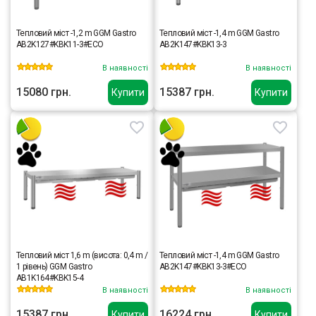
Тепловий міст -1,2 m GGM Gastro
Тепловий міст -1,4 m GGM Gastro
AB2K127#KBK11-3#ECO
AB2K147#KBK13-3
В наявності
В наявності
15080 грн.
15387 грн.
Купити
Купити
Тепловий міст 1,6 m (висота: 0,4 m /
Тепловий міст -1,4 m GGM Gastro
1 рівень) GGM Gastro
AB2K147#KBK13-3#ECO
AB1K164#KBK15-4
В наявності
В наявності
15387 грн.
16224 грн.
Купити
Купити