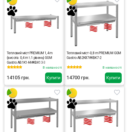
Тепловий міст PREMIUM 1,4 m
Тепловий міст -0,8 m PREMIUM GGM
(висота: 0,4 m \ 1 рівень) GGM
Gastro AB2K87#KBK7-2
Gastro AB1K144#KBK13-3
В наявності
В наявності
14105 грн.
14700 грн.
Купити
Купити