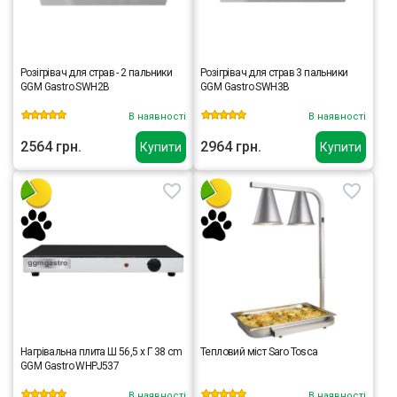
Розігрівач для страв - 2 пальники
Розігрівач для страв 3 пальники
GGM Gastro SWH2B
GGM Gastro SWH3B
В наявності
В наявності
2564 грн.
2964 грн.
Купити
Купити
Нагрівальна плита Ш 56,5 x Г 38 cm
Тепловий міст Saro Tosca
GGM Gastro WHPJ537
В наявності
В наявності