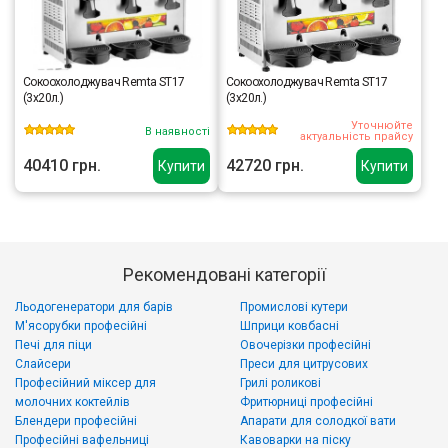
Сокоохолоджувач Remta ST17
Сокоохолоджувач Remta ST17
(3х20л.)
(3х20л.)
Уточнюйте
В наявності
актуальність прайсу
40410 грн.
42720 грн.
Купити
Купити
Рекомендовані категорії
Льодогенератори для барів
Промислові кутери
М'ясорубки професійні
Шприци ковбасні
Печі для піци
Овочерізки професійні
Слайсери
Преси для цитрусових
Професійний міксер для
Грилі роликові
молочних коктейлів
Фритюрниці професійні
Блендери професійні
Апарати для солодкої вати
Професійні вафельниці
Кавоварки на піску