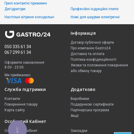
Грилі контактні прижимні
Дегідратори
Професійні індукційні плити
Настільні вітрини холодильні
Ножі для шаурми електричні
Інформація
Договір публічної оферти
050 335 61 34
Про компанію Gastro24
067 299 61 34
Доставка та оплата
Політика конфіденційності
Оформити замовлення
Умови та положення повернення
8:00 - 23:00
або обміну товару
Ми приймаємо:
Служба підтримки
Додатково
Контакти
Виробники
Повернення товару
Подарункові сертифікати
Карта сайту
Партнерська програма
Акції
Особистий Кабінет
КНОПКА
Особистий Кабінет
Закладки
ЗВ'ЯЗКУ