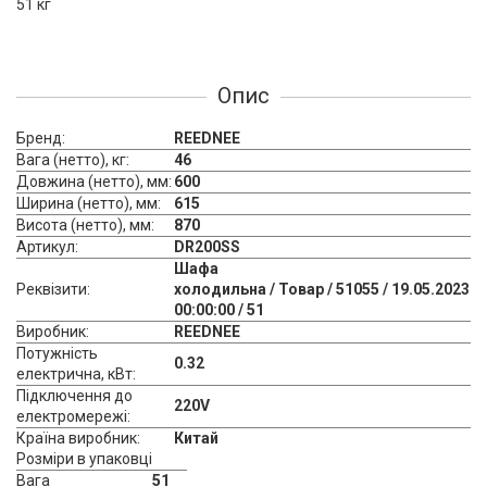
51 кг
Опис
Бренд:
REEDNEE
Вага (нетто), кг:
46
Довжина (нетто), мм:
600
Ширина (нетто), мм:
615
Висота (нетто), мм:
870
Артикул:
DR200SS
Шафа
Реквізити:
холодильна / Товар / 51055 / 19.05.2023
00:00:00 / 51
Виробник:
REEDNEE
Потужність
0.32
електрична, кВт:
Підключення до
220V
електромережі:
Країна виробник:
Китай
Розміри в упаковці
Вага
51