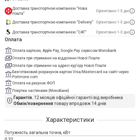
Доставка транспортною компанією “Нова
Орієнтовно 1-3 дні
пошта”
Доставка транспортною компанією “Delivery”
Орієнтовно 1-3 дні
Доставка транспортною компанією “САТ”
Орієнтовно 1-3 дні
Оплата
Оплата карткою, Apple Pay, Google Pay сервісом Monobank
Оплата при отриманні на відділенні Нової Пошти
Оплата при отриманні на адресі кур'єру Нової Пошти
Безготівковий розрахунок картою Visa/Mastercard на сайті через
Portmone.com
Оплата на рахунок ФОП
Покупка частинами (МоноБанк)
Гарантія.
12 місяців офіційної гарантії від виробника
Обмін/повернення
товару впродовж 14 днів
Характеристики
Потужність загальна точна, кВт
0,32