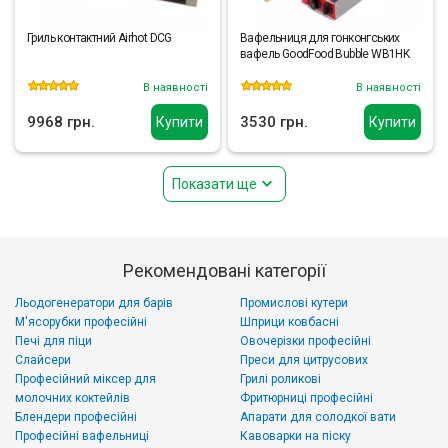
Гриль контактний Airhot DCG
Вафельниця для гонконгських
вафель GoodFood Bubble WB1HK
В наявності
В наявності
9968 грн.
3530 грн.
Купити
Купити
Показати ще
Рекомендовані категорії
Льодогенератори для барів
Промислові кутери
М'ясорубки професійні
Шприци ковбасні
Печі для піци
Овочерізки професійні
Слайсери
Преси для цитрусових
Професійний міксер для
Грилі роликові
молочних коктейлів
Фритюрниці професійні
Блендери професійні
Апарати для солодкої вати
Професійні вафельниці
Кавоварки на піску