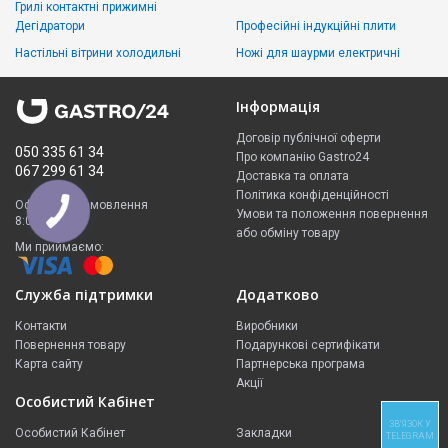
Грилі контактні прижимні
Дегідратори
Професійні індукційні плити
Настільні вітрини холодильні
Ножі для шаурми електричні
Інформація
Договір публічної оферти
050 335 61 34
Про компанію Gastro24
067 299 61 34
Доставка та оплата
Політика конфіденційності
Оформити замовлення
Умови та положення повернення
8:00 - 23:00
або обміну товару
Ми приймаємо:
Служба підтримки
Додатково
Контакти
Виробники
Повернення товару
Подарункові сертифікати
Карта сайту
Партнерська програма
Акції
Особистий Кабінет
ЗВ'ЯЗОК У
Особистий Кабінет
Закладки
TELEGRAM