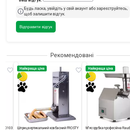
Будь ласка, увійдіть у свій акаунт або зареєструйтесь,
щоб залишити відгук.
Відправити відгук
Рекомендовані
Найкраща ціна
Найкраща ціна
can 0103
Шприц вертикальний ковбасний FROSTY
М'ясорубка професійна Raude