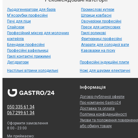
Льодогенератори для барів
Промислові кутери
М'ясорубки професійні
Шприци ковбасні
Печі для піци
Овочерізки професійні
Слайсери
Преси для цитрусових
Професійний міксер для молочних
Грилі роликові
коктейлів
Фритюрниці професійні
Блендери професійні
Апарати для солодкої вати
Професійні вафельниці
Кавоварки на піску
Грилі контактні прижимні
Дегідратори
Професійні індукційні плити
Настільні вітрини холодильні
Ножі для шаурми електричні
Інформація
Договір публічної оферти
Про компанію Gastro24
050 335 61 34
Доставка та оплата
067 299 61 34
Політика конфіденційності
Умови та положення поверненн
Оформити замовлення
або обміну товару
8:00 - 23:00
Ми приймаємо: