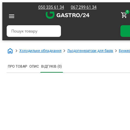
050 335 61 34
067 299 61 34
0
Холодильне обладнання
Льодогенератори для барів
Бунке
ПРО ТОВАР
ОПИС
ВІДГУКІВ (0)