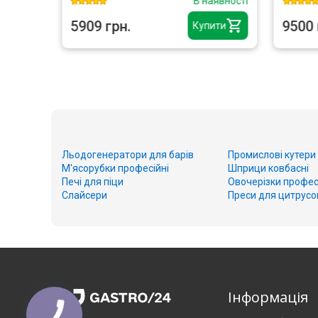
аявності
В наявності
5909 грн.
9500 
ити
Купити
Льодогенератори для барів
Промислові кутери
М'ясорубки професійні
Шприци ковбасні
Печі для піци
Овочерізки профес
Слайсери
Преси для цитрусо
Інформація