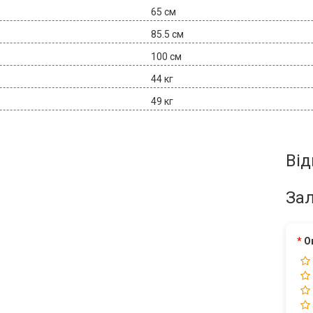
65 см
85.5 см
100 см
44 кг
49 кг
Від
Зал
О