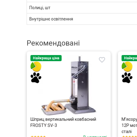
Полиці, шт
Внутрішнє освітлення
Рекомендовані
Найкраща ціна
Найкра
 Cancan
Шприц вертикальний ковбасний
М'ясору
FROSTY SV-3
12P мот
сталі