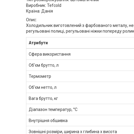
Виробник: Tefcold
Країна: Данія
Опис:
Холодильник виготовлений з фарбованого металу, неон
регульовані полиці, регульовані ніжки попереду роли
Атрибути
Сфера використання
Об'єм брутто, л
Термометр
Об'єм нетто, л
Вага брутто, кг
Діапазон температур, °C
Внутрішня обшивка
Зовнішні розміри, ширина x глибина x висота