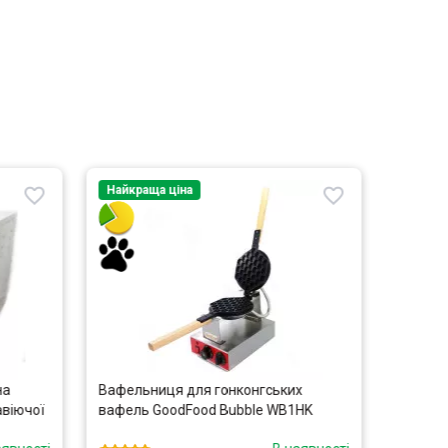
Найкраща ціна
Розпр
Топ пр
Найкра
на
Вафельниця для гонконгських
Прес дл
віючої
вафель GoodFood Bubble WB1HK
0103