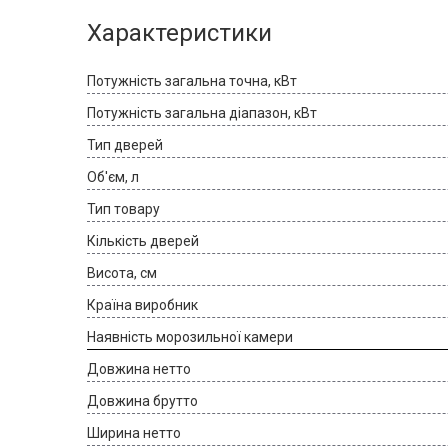
Характеристики
Потужність загальна точна, кВт
Потужність загальна діапазон, кВт
Тип дверей
Об'єм, л
Тип товару
Кількість дверей
Висота, см
Країна виробник
Наявність морозильної камери
Довжина нетто
Довжина брутто
Ширина нетто