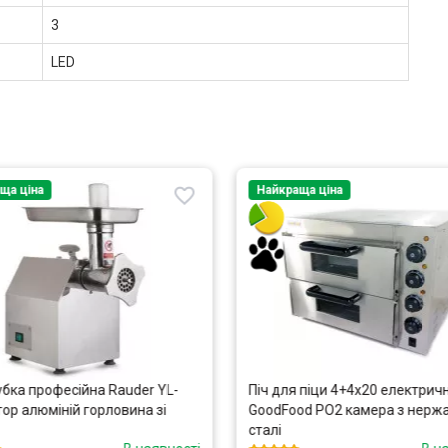
3
LED
ща ціна
Найкраща ціна
бка професійна Rauder YL-
Піч для піци 4+4х20 електрич
ор алюміній горловина зі
GoodFood PO2 камера з нержа
сталі