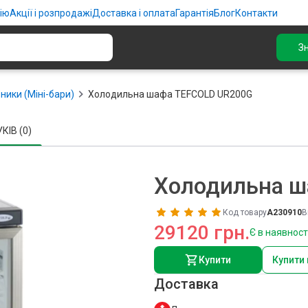
ію
Акції і розпродажі
Доставка і оплата
Гарантія
Блог
Контакти
З
ники (Міні-бари)
Холодильна шафа TEFCOLD UR200G
КІВ (0)
Холодильна ш
Код товару
A230910
В
29120 грн.
Є в наявност
Купити
Купити 
Доставка