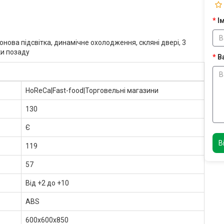
Ім
ова підсвітка, динамічне охолодження, скляні двері, 3
ки позаду
В
HoReCa|Fast-food|Торговельні магазини
130
Є
В
119
57
Від +2 до +10
ABS
600x600x850