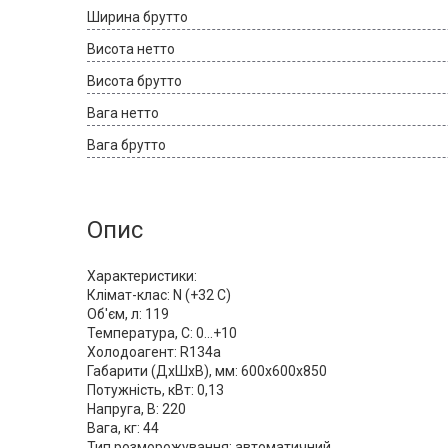
Ширина брутто
Висота нетто
Висота брутто
Вага нетто
Вага брутто
Опис
Характеристики:
Клімат-клас: N (+32 C)
Об'єм, л: 119
Температура, С: 0...+10
Холодоагент: R134a
Габарити (ДхШхВ), мм: 600x600x850
Потужність, кВт: 0,13
Напруга, В: 220
Вага, кг: 44
Тип розморожування: автоматичний