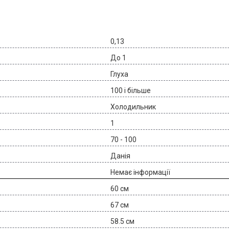
0,13
До 1
Глуха
100 і більше
Холодильник
1
70 - 100
Данія
Немає інформації
60 см
67 см
58.5 см