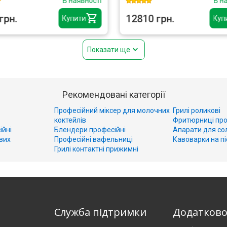
В наявності
В н
грн.
12810 грн.
Купити
Куп
Показати ще
Рекомендовані категорії
Професійний міксер для молочних
Грилі роликові
коктейлів
Фритюрниці про
ійні
Блендери професійні
Апарати для со
вих
Професійні вафельниці
Кавоварки на пі
Грилі контактні прижимні
Служба підтримки
Додатков