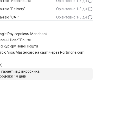
анією “Нова пошта”
Орієнтовно 1-3 дні
ією “Delivery”
Орієнтовно 1-3 дні
анією “САТ”
Орієнтовно 1-3 дні
oogle Pay сервісом Monobank
іленні Нової Пошти
сі кур'єру Нової Пошти
тою Visa/Mastercard на сайті через Portmone.com
к)
ї гарантії від виробника
родовж 14 днів