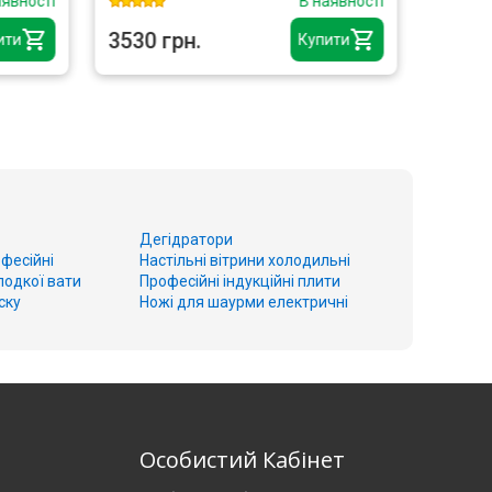
аявності
В наявності
3530 грн.
6990 
ити
Купити
Дегідратори
фесійні
Настільні вітрини холодильні
лодкої вати
Професійні індукційні плити
ску
Ножі для шаурми електричні
о
Особистий Кабінет