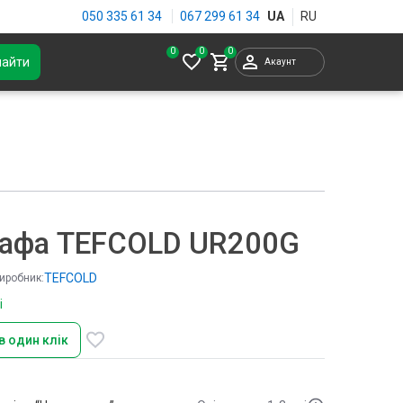
050 335 61 34
067 299 61 34
0
найти
Акаунт
афа TEFCOLD UR200G
TEFCOLD
иробник:
і
в один клік