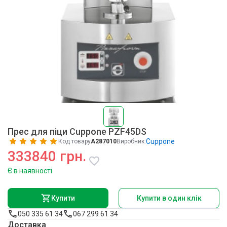
Прес для піци Cuppone PZF45DS
Cuppone
Код товару
A287010
Виробник:
333840 грн.
Є в наявності
Купити
Купити в один клік
050 335 61 34
067 299 61 34
Доставка