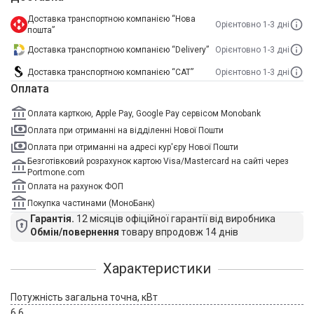
Доставка транспортною компанією “Нова
Орієнтовно 1-3 дні
пошта”
Доставка транспортною компанією “Delivery”
Орієнтовно 1-3 дні
Доставка транспортною компанією “САТ”
Орієнтовно 1-3 дні
Оплата
Оплата карткою, Apple Pay, Google Pay сервісом Monobank
Оплата при отриманні на відділенні Нової Пошти
Оплата при отриманні на адресі кур'єру Нової Пошти
Безготівковий розрахунок картою Visa/Mastercard на сайті через
Portmone.com
Оплата на рахунок ФОП
Покупка частинами (МоноБанк)
Гарантія.
12 місяців офіційної гарантії від виробника
Обмін/повернення
товару впродовж 14 днів
Характеристики
Потужність загальна точна, кВт
6,6