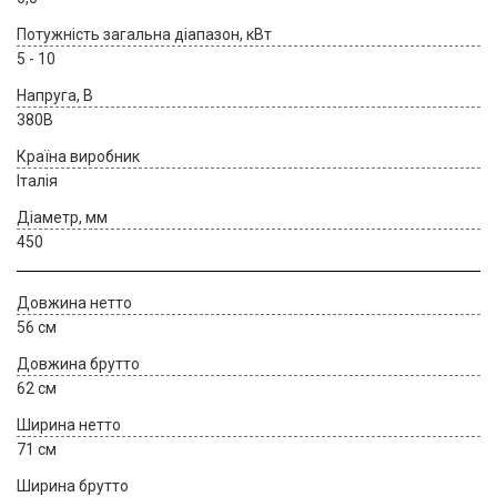
Потужність загальна діапазон, кВт
5 - 10
Напруга, В
380В
Країна виробник
Італія
Діаметр, мм
450
Довжина нетто
56 см
Довжина брутто
62 см
Ширина нетто
71 см
Ширина брутто