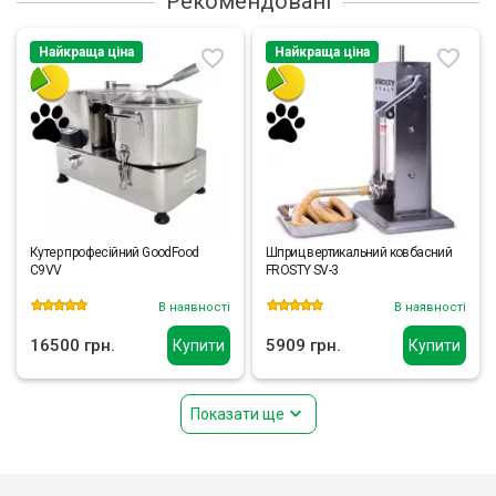
Рекомендовані
Найкраща ціна
Найкраща ціна
Кутер професійний GoodFood
Шприц вертикальний ковбасний
C9VV
FROSTY SV-3
В наявності
В наявності
16500 грн.
5909 грн.
Купити
Купити
Показати ще