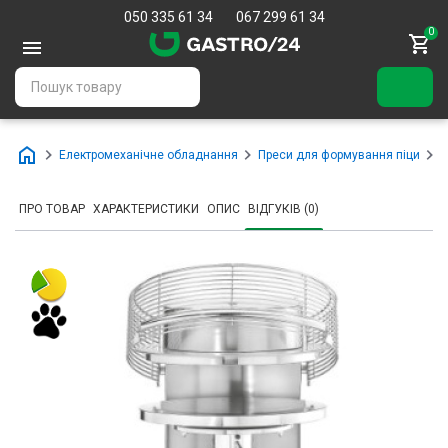
050 335 61 34
067 299 61 34
0
Електромеханічне обладнання
Преси для формування піци
П
ПРО ТОВАР
ХАРАКТЕРИСТИКИ
ОПИС
ВІДГУКІВ (0)