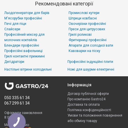
Рекомендовані категорії
Льодогенератори для барів
Промислові кутери
М'ясорубки професійні
Шприци ковбасні
Печі для піци
Овочерізки професійні
Слайсери
Преси для цитрусових
Професійний міксер для
Грилі роликові
молочних коктейлів
Фритюрниці професійні
Блендери професійні
Апарати для солодкої вати
Професійні вафельниці
Кавоварки на піску
Грилі контактні прижимні
Дегідратори
Професійні індукційні плити
Настільні вітрини холодильні
Ножі для шаурми електричні
Інформація
Договір публічної оферти
050 335 61 34
Про компанію Gastro24
067 299 61 34
Доставка та оплата
Політика конфіденційності
Оформити замовлення
Умови та положення повернення
8:00 - 23:00
або обміну товару
Ми приймаємо: