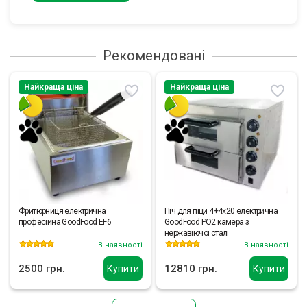
Рекомендовані
Найкраща ціна
Найкраща ціна
Фритюрниця електрична
Піч для піци 4+4х20 електрична
професійна GoodFood EF6
GoodFood PO2 камера з
нержавіючої сталі
В наявності
В наявності
2500 грн.
12810 грн.
Купити
Купити