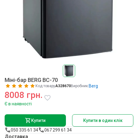
Міні-бар BERG BC-70
Berg
Код товару
A328670
Виробник:
8008 грн.
Є в наявності
Купити
Купити в один клік
050 335 61 34
067 299 61 34
Доставка