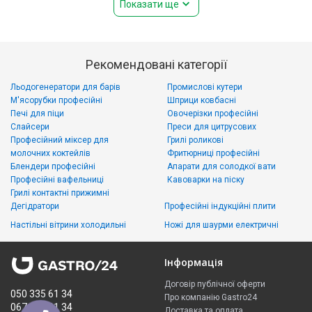
Показати ще
Рекомендовані категорії
Льодогенератори для барів
Промислові кутери
М'ясорубки професійні
Шприци ковбасні
Печі для піци
Овочерізки професійні
Слайсери
Преси для цитрусових
Професійний міксер для
Грилі роликові
молочних коктейлів
Фритюрниці професійні
Блендери професійні
Апарати для солодкої вати
Професійні вафельниці
Кавоварки на піску
Грилі контактні прижимні
Дегідратори
Професійні індукційні плити
Настільні вітрини холодильні
Ножі для шаурми електричні
Інформація
Договір публічної оферти
050 335 61 34
Про компанію Gastro24
067 299 61 34
Доставка та оплата