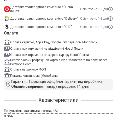
Доставка транспортною компанією “Нова
Орієнтовно 1-3 дні
пошта”
Доставка транспортною компанією “Delivery”
Орієнтовно 1-3 дні
Доставка транспортною компанією “САТ”
Орієнтовно 1-3 дні
Оплата
Оплата карткою, Apple Pay, Google Pay сервісом Monobank
Оплата при отриманні на відділенні Нової Пошти
Оплата при отриманні на адресі кур'єру Нової Пошти
Безготівковий розрахунок картою Visa/Mastercard на сайті через
Portmone.com
Оплата на рахунок ФОП
Покупка частинами (МоноБанк)
Гарантія.
12 місяців офіційної гарантії від виробника
Обмін/повернення
товару впродовж 14 днів
Характеристики
Потужність загальна точна, кВт
0,056