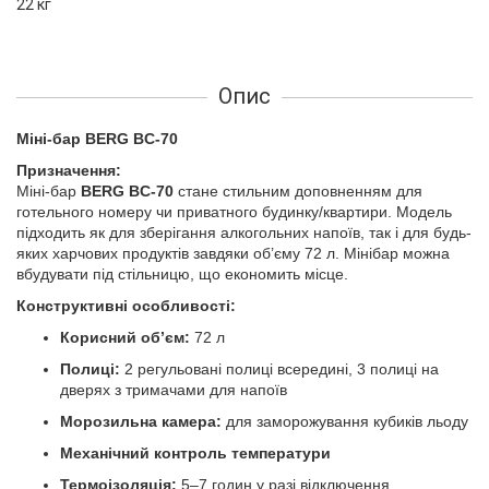
22 кг
Опис
Міні-бар BERG BC-70
Призначення:
Міні-бар
BERG BC-70
стане стильним доповненням для
готельного номеру чи приватного будинку/квартири. Модель
підходить як для зберігання алкогольних напоїв, так і для будь-
яких харчових продуктів завдяки об’єму 72 л. Мінібар можна
вбудувати під стільницю, що економить місце.
Конструктивні особливості:
Корисний об’єм:
72 л
Полиці:
2 регульовані полиці всередині, 3 полиці на
дверях з тримачами для напоїв
Морозильна камера:
для заморожування кубиків льоду
Механічний контроль температури
Термоізоляція:
5–7 годин у разі відключення