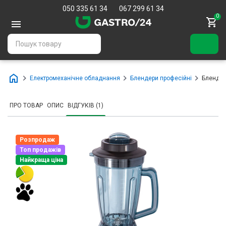
050 335 61 34
067 299 61 34
0
Електромеханічне обладнання
Блендери професійні
Блендер
ПРО ТОВАР
ОПИС
ВІДГУКІВ (1)
Розпродаж
Топ продажів
Найкраща ціна