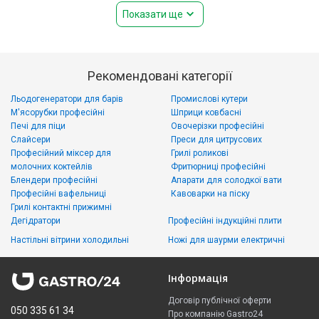
Показати ще
Рекомендовані категорії
Льодогенератори для барів
Промислові кутери
М'ясорубки професійні
Шприци ковбасні
Печі для піци
Овочерізки професійні
Слайсери
Преси для цитрусових
Професійний міксер для
Грилі роликові
молочних коктейлів
Фритюрниці професійні
Блендери професійні
Апарати для солодкої вати
Професійні вафельниці
Кавоварки на піску
Грилі контактні прижимні
Дегідратори
Професійні індукційні плити
Настільні вітрини холодильні
Ножі для шаурми електричні
Інформація
Договір публічної оферти
050 335 61 34
Про компанію Gastro24