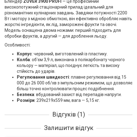
Блендер
ZUVER 3900 PROFI
— це професійний
високопотужний стаціонарний прилад ідеальний для
різноманітних кулінарних завдань. Завдяки потужності 2200
Вт і мотору з мідною обмоткою, він ефективно обробляє навіть
жорсткі інгредієнти, як лід, заморожені фрукти та овочі.
Модель оснащена двома ножами: перший підходить для
обробки фруктів, а другий — для дроблення льоду.
Особливості:
Корпус
: червоний, виготовлений із пластику.
Колба
: об'єм 3,9 л, виконана з полікарбонату чорного
кольору — матеріал, що поєднує легкість та високу
стійкість до ударів.
Регулювання швидкості
: плавне регулювання від 15
000 до 26 000 об/хв з імпульсним режимом, що дозволяє
більш точно контролювати процес подрібнення.
Безпека
: вбудований захист від перепадів напруги.
Розміри
: 239х219х559 мм, вага — 5,15 кг.
Відгуків (1)
Залишити відгук