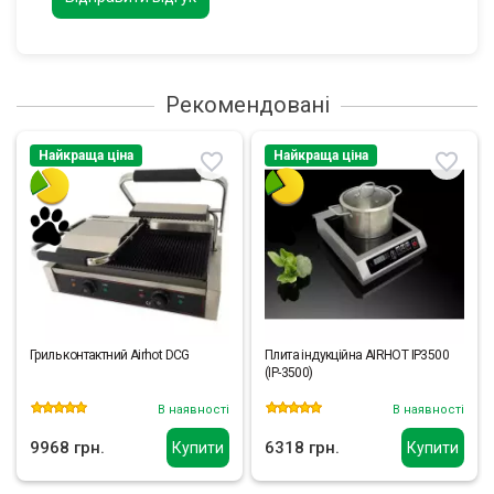
Рекомендовані
Найкраща ціна
Найкраща ціна
Гриль контактний Airhot DCG
Плита індукційна AIRHOT IP3500
(IP-3500)
В наявності
В наявності
9968 грн.
6318 грн.
Купити
Купити