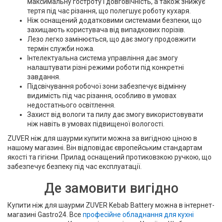
максимальну гостроту і довговічність, а також знижує
тертя під час різання, що полегшує роботу кухаря.
Ніж оснащений додатковими системами безпеки, що
захищають користувача від випадкових порізів.
Лезо легко замінюється, що дає змогу продовжити
термін служби ножа.
Інтелектуальна система управління дає змогу
налаштувати різні режими роботи під конкретні
завдання.
Підсвічування робочої зони забезпечує відмінну
видимість під час різання, особливо в умовах
недостатнього освітлення.
Захист від вологи та пилу дає змогу використовувати
ніж навіть в умовах підвищеної вологості.
ZUVER ніж для шаурми купити можна за вигідною ціною в
нашому магазині. Він відповідає європейським стандартам
якості та гігієни. Прилад оснащений протиковзкою ручкою, що
забезпечує безпеку під час експлуатації.
Де замовити вигідно
Купити ніж для шаурми ZUVER Kebab Battery можна в інтернет-
магазині Gastro24. Все
професійне обладнання для кухні