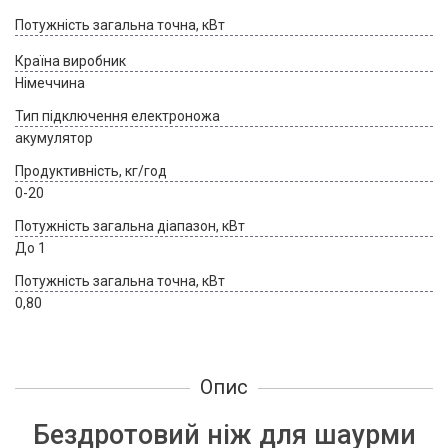
Потужність загальна точна, кВт
Країна виробник
Німеччина
Тип підключення електроножа
акумулятор
Продуктивність, кг/год
0-20
Потужність загальна діапазон, кВт
До 1
Потужність загальна точна, кВт
0,80
Опис
Бездротовий ніж для шаурми