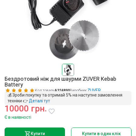
Бездротовий ніж для шаурми ZUVER Kebab
Battery
ZUVER
Код товару
A324890
Виробник:
💰 Зроби покупку та отримай 5% на наступне замовлення
техніки 👉
Деталі тут
10000 грн.
Є в наявності
Купити
Купити в один клік