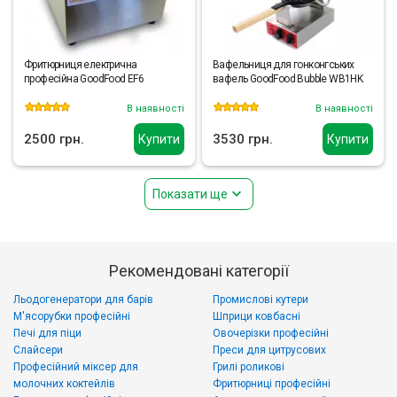
Фритюрниця електрична
Вафельниця для гонконгських
професійна GoodFood EF6
вафель GoodFood Bubble WB1HK
В наявності
В наявності
2500 грн.
3530 грн.
Купити
Купити
Показати ще
Рекомендовані категорії
Льодогенератори для барів
Промислові кутери
М'ясорубки професійні
Шприци ковбасні
Печі для піци
Овочерізки професійні
Слайсери
Преси для цитрусових
Професійний міксер для
Грилі роликові
молочних коктейлів
Фритюрниці професійні