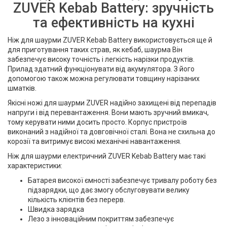
ZUVER Kebab Battery: зручність
та ефективність на кухні
Ніж для шаурми ZUVER Kebab Battery використовується ще й
для приготування таких страв, як кебаб, шаурма Він
забезпечує високу точність і легкість нарізки продуктів.
Прилад здатний функціонувати від акумулятора. З його
допомогою також можна регулювати товщину нарізаних
шматків.
Якісні ножі для шаурми ZUVER надійно захищені від перепадів
напруги і від перевантаження. Вони мають зручний вмикач,
тому керувати ними досить просто. Корпус пристроїв
виконаний з надійної та довговічної сталі. Вона не схильна до
корозії та витримує високі механічні навантаження.
Ніж для шаурми електричний ZUVER Kebab Battery має такі
характеристики:
Батарея високої ємності забезпечує тривалу роботу без
підзарядки, що дає змогу обслуговувати велику
кількість клієнтів без перерв.
Швидка зарядка
Лезо з інноваційним покриттям забезпечує