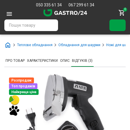
050 335 61 34
067 299 61 34
0
Теплове обладнання
Обладнання для шаурми
Ножі для шаур
ПРО ТОВАР
ХАРАКТЕРИСТИКИ
ОПИС
ВІДГУКІВ (3)
Розпродаж
Топ продажів
Найкраща ціна