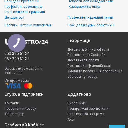
Блендери професійні
Апарати для солодкої вати
Професійні вафельниці
Кавоварки на піску
Грилі контактні прижимні
Дегідратори
Професійні індукційні плити
Настільні вітрини холодильні
Ножі для шаурми електричні
Інформація
Договір публічної оферти
050 335 61 34
Про компанію Gastro24
067 299 61 34
Доставка та оплата
Політика конфіденційності
Оформити замовлення
Умови та положення повернення
8:00 - 23:00
або обміну товару
Ми приймаємо:
Служба підтримки
Додатково
Контакти
Виробники
Повернення товару
Подарункові сертифікати
Карта сайту
Партнерська програма
Акції
Особистий Кабінет