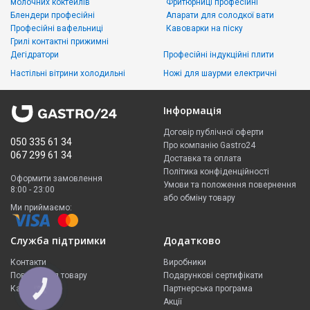
молочних коктейлів
Фритюрниці професійні
Блендери професійні
Апарати для солодкої вати
Професійні вафельниці
Кавоварки на піску
Грилі контактні прижимні
Дегідратори
Професійні індукційні плити
Настільні вітрини холодильні
Ножі для шаурми електричні
Інформація
Договір публічної оферти
050 335 61 34
Про компанію Gastro24
067 299 61 34
Доставка та оплата
Політика конфіденційності
Оформити замовлення
Умови та положення повернення
8:00 - 23:00
або обміну товару
Ми приймаємо:
Служба підтримки
Додатково
Контакти
Виробники
Повернення товару
Подарункові сертифікати
Карта сайту
Партнерська програма
КНОПКА
ЗВ'ЯЗКУ
Акції