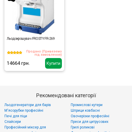
Льодокрошувач FROSTY FR-269
Продано (Привеземо
під замовлення)
14664 грн.
Купити
Рекомендовані категорії
Льодогенератори для барів
Промислові кутери
М'ясорубки професійні
Шприци ковбасні
Печі для піци
Овочерізки професійні
Слайсери
Преси для цитрусових
Професійний міксер для
Грилі роликові