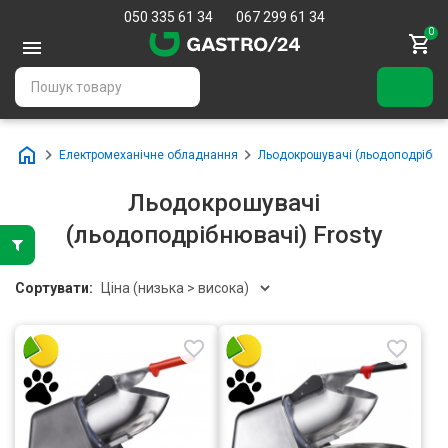
050 335 61 34
067 299 61 34
0
Електромеханічне обладнання
Льодокрошувачі (льодоподрібню
Льодокрошувачі
(льодоподрібнювачі) Frosty
Сортувати: