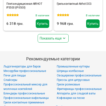
Плита индукционная AIRHOT
Гриль контактный Airhot DCG
IP3500 (IP-3500)
В наличии
В наличии
6 318 грн.
9 968 грн.
Купить
Купить
Показать еще
Рекомендуемые категории
Льдогенераторы для баров
Промышленные куттеры
Мясорубки профессиональные
Шприцы колбасные
Печи для пиццы
Овощерезки профессиональные
Слайсеры
Прессы для цитрусовых
Профессиональный миксер для
Грили роликовые
молочных коктейлей
Фритюрницы профессиональные
Блендеры профессиональные
Аппараты для сладкой ваты
Профессиональные вафельницы
Кофеварки на песке
Грили контактные прижимные