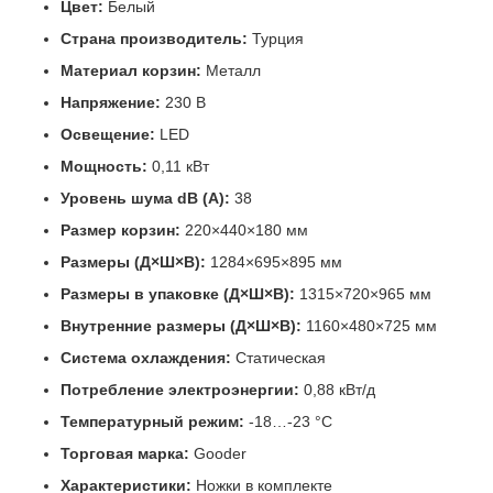
Цвет:
Белый
Страна производитель:
Турция
Материал корзин:
Металл
Напряжение:
230 В
Освещение:
LED
Мощность:
0,11 кВт
Уровень шума dB (A):
38
Размер корзин:
220×440×180 мм
Размеры (Д×Ш×В):
1284×695×895 мм
Размеры в упаковке (Д×Ш×В):
1315×720×965 мм
Внутренние размеры (Д×Ш×В):
1160×480×725 мм
Система охлаждения:
Статическая
Потребление электроэнергии:
0,88 кВт/д
Температурный режим:
-18…-23 °C
Торговая марка:
Gooder
Характеристики:
Ножки в комплекте