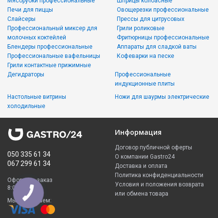
Мясорубки профессиональные
Шприцы колбасные
Печи для пиццы
Овощерезки профессиональные
Слайсеры
Прессы для цитрусовых
Профессиональный миксер для
Грили роликовые
молочных коктейлей
Фритюрницы профессиональные
Блендеры профессиональные
Аппараты для сладкой ваты
Профессиональные вафельницы
Кофеварки на песке
Грили контактные прижимные
Дегидраторы
Профессиональные
индукционные плиты
Настольные витрины
Ножи для шаурмы электрические
холодильные
Информация
Договор публичной оферты
050 335 61 34
О компании Gastro24
067 299 61 34
Доставка и оплата
Политика конфиденциальности
Оформить заказ
Условия и положения возврата
8:00 - 23:00
или обмена товара
КНОПКА
ЗВ'ЯЗКУ
Мы принимаем: