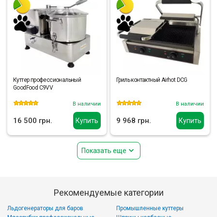
Куттер профессиональный
Гриль контактный Airhot DCG
GoodFood C9VV
В наличии
В наличии
16 500 грн.
9 968 грн.
Купить
Купить
Показать еще
Рекомендуемые категории
Льдогенераторы для баров
Промышленные куттеры