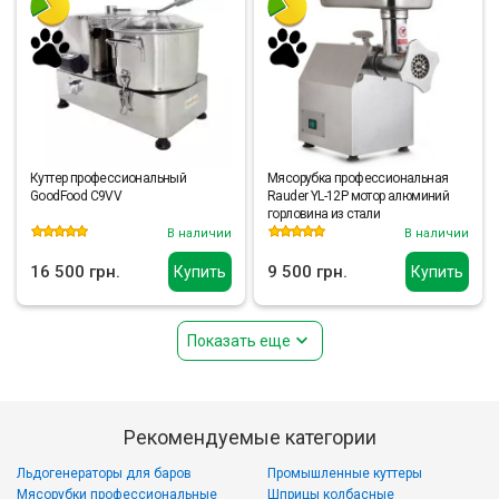
Куттер профессиональный
Мясорубка профессиональная
GoodFood C9VV
Rauder YL-12P мотор алюминий
горловина из стали
В наличии
В наличии
16 500 грн.
9 500 грн.
Купить
Купить
Показать еще
Рекомендуемые категории
Льдогенераторы для баров
Промышленные куттеры
Мясорубки профессиональные
Шприцы колбасные