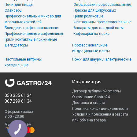
Печи для пиццы
Овощерезки профессиональные
Слайсеры
Прессы для цитрусовых
Профессиональный миксер для
Грили роликовые
молочных коктейлей
Фритюрницы профессиональные
Блендеры профессиональные
Аппараты для сладкой ваты
Профессиональные вафельницы
Кофеварки на песке
Грили контактные прижимные
Дегидраторы
Профессиональные
индукционные плиты
Настольные витрины
Ножи для шаурмы электрические
холодильные
Информация
Договор публичной оферты
050 335 61 34
О компании Gastro24
067 299 61 34
Доставка и оплата
Политика конфиденциальности
Оформить заказ
Условия и положения возврата
8:00 - 23:00
или обмена товара
Мы принимаем: