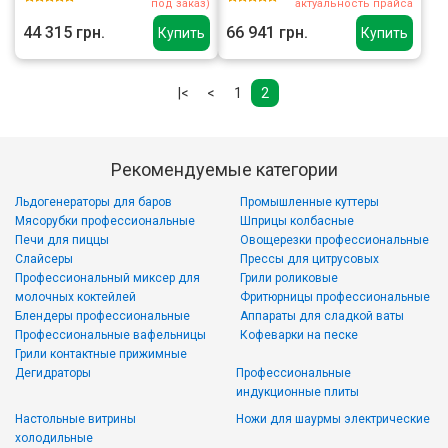
под заказ)
актуальность прайса
44 315 грн.
66 941 грн.
Купить
Купить
|<
<
1
2
Рекомендуемые категории
Льдогенераторы для баров
Промышленные куттеры
Мясорубки профессиональные
Шприцы колбасные
Печи для пиццы
Овощерезки профессиональные
Слайсеры
Прессы для цитрусовых
Профессиональный миксер для
Грили роликовые
молочных коктейлей
Фритюрницы профессиональные
Блендеры профессиональные
Аппараты для сладкой ваты
Профессиональные вафельницы
Кофеварки на песке
Грили контактные прижимные
Дегидраторы
Профессиональные
индукционные плиты
Настольные витрины
Ножи для шаурмы электрические
холодильные