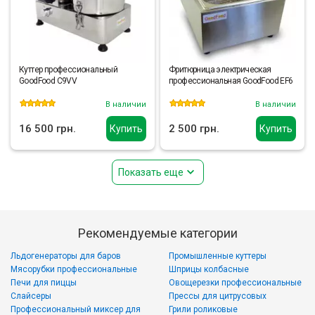
Куттер профессиональный
Фритюрница электрическая
GoodFood C9VV
профессиональная GoodFood EF6
В наличии
В наличии
16 500 грн.
2 500 грн.
Купить
Купить
Показать еще
Рекомендуемые категории
Льдогенераторы для баров
Промышленные куттеры
Мясорубки профессиональные
Шприцы колбасные
Печи для пиццы
Овощерезки профессиональные
Слайсеры
Прессы для цитрусовых
Профессиональный миксер для
Грили роликовые